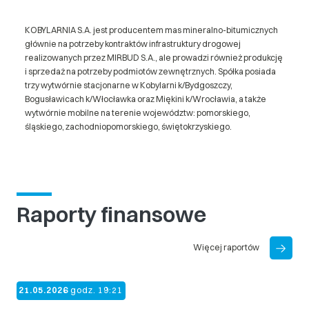
KOBYLARNIA S.A. jest producentem mas mineralno-bitumicznych
głównie na potrzeby kontraktów infrastruktury drogowej
realizowanych przez MIRBUD S.A., ale prowadzi również produkcję
i sprzedaż na potrzeby podmiotów zewnętrznych. Spółka posiada
trzy wytwórnie stacjonarne w Kobylarni k/Bydgoszczy,
Bogusławicach k/Włocławka oraz Miękini k/Wrocławia, a także
wytwórnie mobilne na terenie województw: pomorskiego,
śląskiego, zachodniopomorskiego, świętokrzyskiego.
Raporty finansowe
Więcej raportów
21.05.2026
godz. 19:21